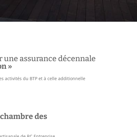
par une assurance décennale
on »
 activités du BTP et à celle additionnelle
la chambre des
 artisanale de RC Entreprise.