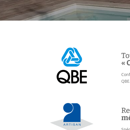
To
« 
Conf
QBE
Re
mé
Spéc